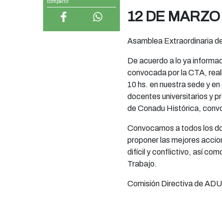
compartir
12 DE MARZO
Asamblea Extraordinaria 
De acuerdo a lo ya informa
convocada por la CTA, real
10 hs. en nuestra sede y en 
docentes universitarios y p
de Conadu Histórica, conv
Convocamos a todos los doc
proponer las mejores accion
difícil y conflictivo, así c
Trabajo.
Comisión Directiva de AD