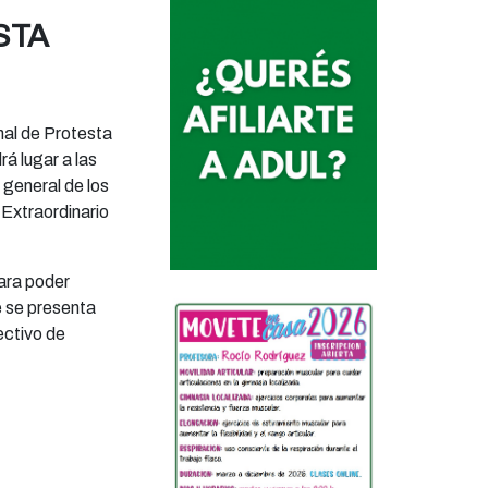
STA
nal de Protesta
á lugar a las
n general de los
 Extraordinario
para poder
e se presenta
ectivo de