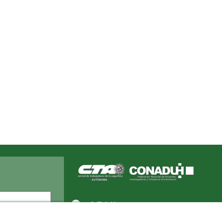
Apellido
ADUL