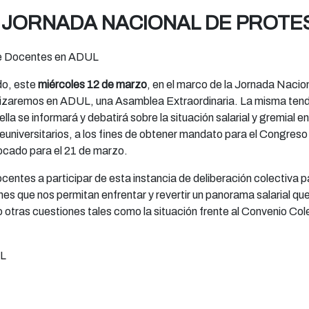
 JORNADA NACIONAL DE PROTE
de Docentes en ADUL
do, este
miércoles 12 de marzo
, en el marco de la Jornada Nacio
izaremos en ADUL, una Asamblea Extraordinaria. La misma tendr
ella se informará y debatirá sobre la situación salarial y gremial e
reuniversitarios, a los fines de obtener mandato para el Congreso
ocado para el 21 de marzo.
entes a participar de esta instancia de deliberación colectiva 
es que nos permitan enfrentar y revertir un panorama salarial qu
omo otras cuestiones tales como la situación frente al Convenio Col
UL