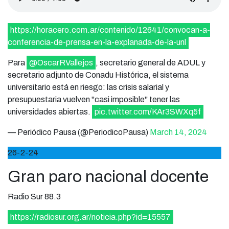
https://horacero.com.ar/contenido/12641/convocan-a-
conferencia-de-prensa-en-la-explanada-de-la-unl
Para
@OscarRVallejos
, secretario general de ADUL y
secretario adjunto de Conadu Histórica, el sistema
universitario está en riesgo: las crisis salarial y
presupuestaria vuelven "casi imposible" tener las
universidades abiertas.
pic.twitter.com/KAr3SWXq5f
— Periódico Pausa (@PeriodicoPausa)
March 14, 2024
26-2-24
Gran paro nacional docente
Radio Sur 88.3
https://radiosur.org.ar/noticia.php?id=15557