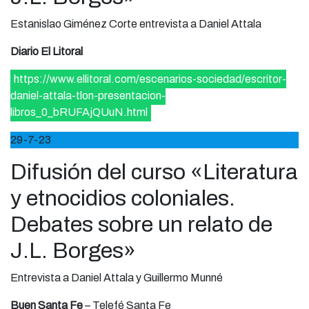
Estanislao Giménez Corte entrevista a Daniel Attala
Diario El Litoral
https://www.ellitoral.com/escenarios-sociedad/escritor-
daniel-attala-tlon-presentacion-
libros_0_bRUFAjQUuN.html
29-7-23
Difusión del curso «Literatura
y etnocidios coloniales.
Debates sobre un relato de
J.L. Borges»
Entrevista a Daniel Attala y Guillermo Munné
Buen Santa Fe
– Telefé Santa Fe