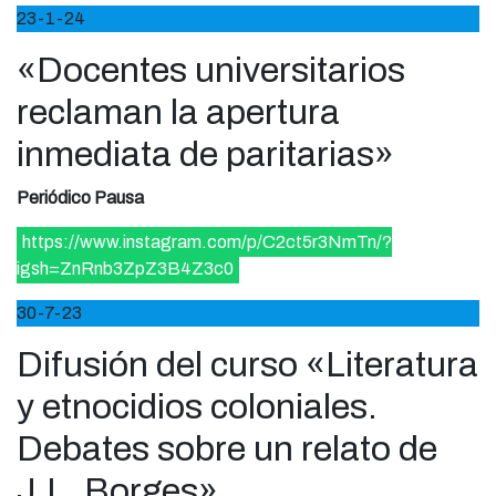
23-1-24
«Docentes universitarios
reclaman la apertura
inmediata de paritarias»
Periódico Pausa
https://www.instagram.com/p/C2ct5r3NmTn/?
igsh=ZnRnb3ZpZ3B4Z3c0
30-7-23
Difusión del curso «Literatura
y etnocidios coloniales.
Debates sobre un relato de
J.L. Borges»