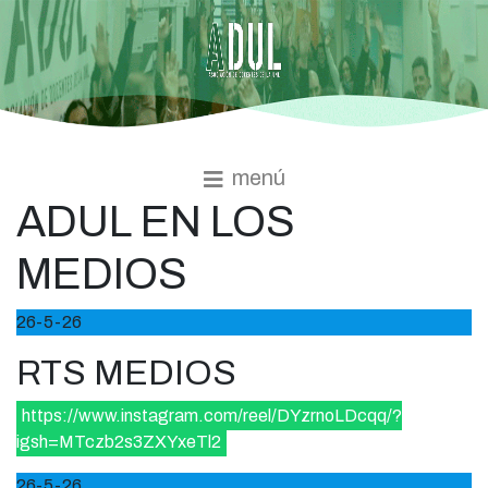
menú
ADUL EN LOS
MEDIOS
26-5-26
RTS MEDIOS
https://www.instagram.com/reel/DYzrnoLDcqq/?
igsh=MTczb2s3ZXYxeTl2
26-5-26