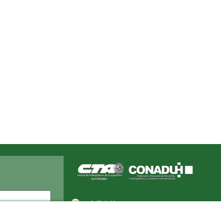
Apellido
ADUL