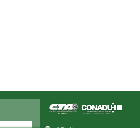
Apellido
ADUL