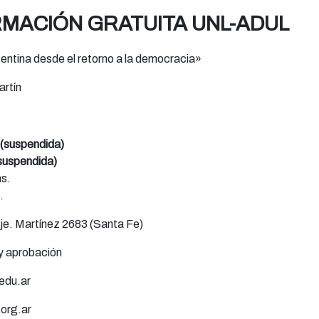
RMACIÓN GRATUITA UNL-ADUL
entina desde el retorno a la democracia»
rtín
 (suspendida)
(suspendida)
hs.
.
e. Martínez 2683 (Santa Fe)
 y aprobación
.edu.ar
org.ar