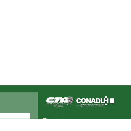
Apellido
ADUL