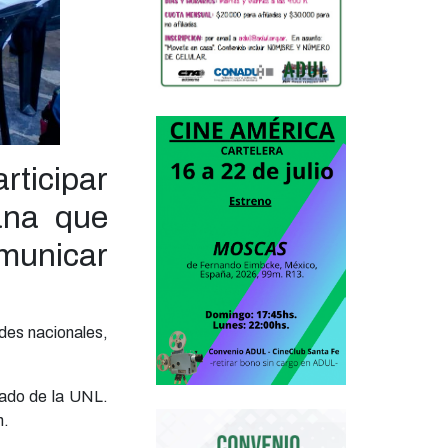
ticipar
ana que
omunicar
ades nacionales,
rado de la UNL.
n.