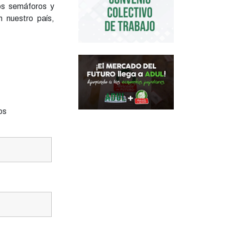
os semáforos y
n nuestro país,
os