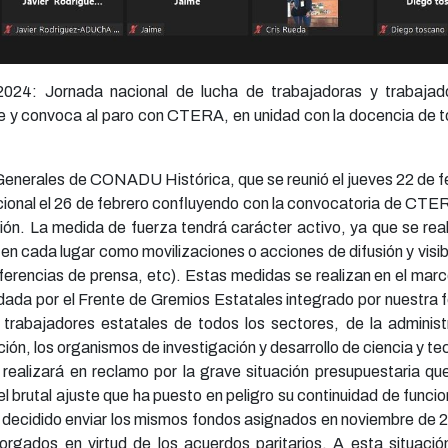
024: Jornada nacional de lucha de trabajadoras y trabajado
y convoca al paro con CTERA, en unidad con la docencia de to
 Generales de CONADU Histórica, que se reunió el jueves 22 de 
cional el 26 de febrero confluyendo con la convocatoria de CTER
ción. La medida de fuerza tendrá carácter activo, ya que se rea
en cada lugar como movilizaciones o acciones de difusión y visibi
ferencias de prensa, etc). Estas medidas se realizan en el mar
ada por el Frente de Gremios Estatales integrado por nuestra f
trabajadores estatales de todos los sectores, de la administr
ación, los organismos de investigación y desarrollo de ciencia y te
realizará en reclamo por la grave situación presupuestaria que
el brutal ajuste que ha puesto en peligro su continuidad de func
a decidido enviar los mismos fondos asignados en noviembre de 
orgados en virtud de los acuerdos paritarios. A esta situació