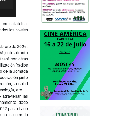
res estatales.
dos los niveles
febrero de 2024,
A junto al resto
lizará con otras
lización (radios
co de la Jornada
ederación junto
ación, la salud
cnología, etc.
 atraviesan las
ionamiento, dado
2022 para el año
n se le suma la