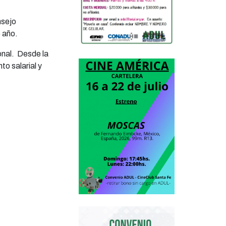
nsejo
e año.
ional. Desde la
o salarial y