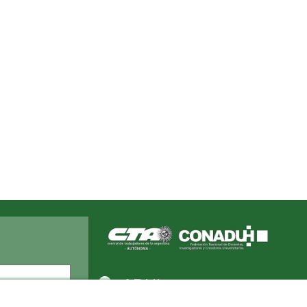
Apellido
ADUL