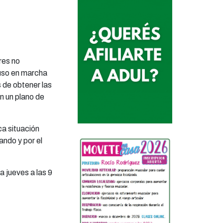
res no
puso en marcha
 de obtener las
n un plano de
ca situación
ando y por el
 jueves a las 9