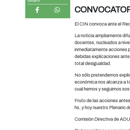
compartir
CONVOCATORI
El CIN convoca ante el Recl
La noticia ampliamente dif
docentes, nucleados a nive
inmediatamente acciones p
debidas explicaciones ante
total desigualdad.
No sólo pretendemos explic
económica nos alcanza a to
cual hemos y seguimos sost
Fruto de las acciones ante
hs, y hoy nuestro Plenario 
Comisión Directiva de AD