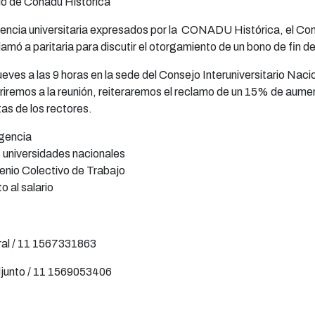
o de Conadu Histórica
cencia universitaria expresados por la CONADU Histórica, el Co
llamó a paritaria para discutir el otorgamiento de un bono de fin d
ueves a las 9 horas en la sede del Consejo Interuniversitario Nac
emos a la reunión, reiteraremos el reclamo de un 15% de aument
s de los rectores.
gencia
universidades nacionales
enio Colectivo de Trabajo
 al salario
eral / 11 1567331863
djunto / 11 1569053406