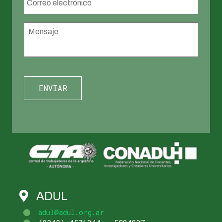
electrónico
*
Mensaje
*
ADUL
adul@adul.org.ar