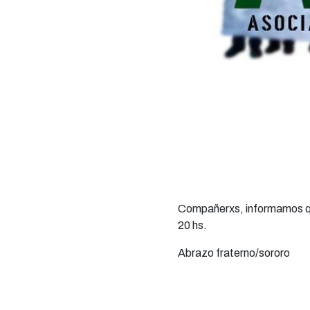
Compañerxs, informamos que
20 hs.
Abrazo fraterno/sororo