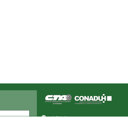
Apellido
ADUL