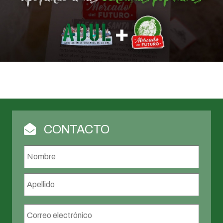
CONTACTO
Nombre
*
Nombr
Apellid
Correo
electrónico
*