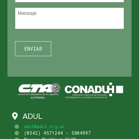
Mensaje
*
ADUL
adul@adul.org.ar
(0342) 4571244 - 5804997