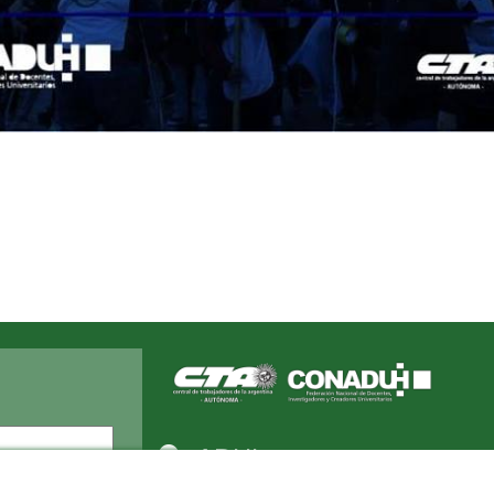
Apellido
ADUL