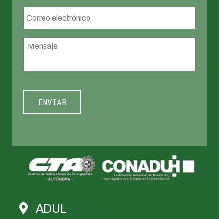
Correo
electrónico
*
Mensaje
*
ADUL