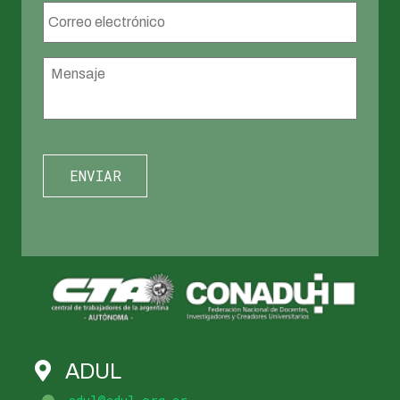
Correo
electrónico
*
Mensaje
*
ADUL