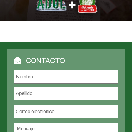
CONTACTO
Nombre
*
Nombr
Apellid
Correo
electrónico
*
Mensaje
*