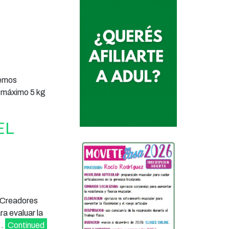
hemos
, máximo 5 kg
EL
 Creadores
a evaluar la
 …
Continued