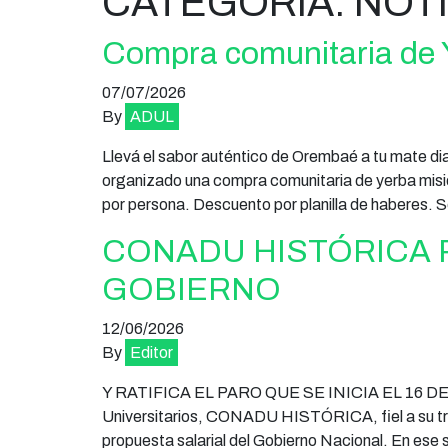
CATEGORÍA:
NOTI
Compra comunitaria de
07/07/2026
By
ADUL
Llevá el sabor auténtico de Orembaé a tu mate d
organizado una compra comunitaria de yerba misi
por persona. Descuento por planilla de haberes. Se 
CONADU HISTÓRICA 
GOBIERNO
12/06/2026
By
Editor
Y RATIFICA EL PARO QUE SE INICIA EL 16 DE J
Universitarios, CONADU HISTÓRICA, fiel a su trad
propuesta salarial del Gobierno Nacional. En ese 