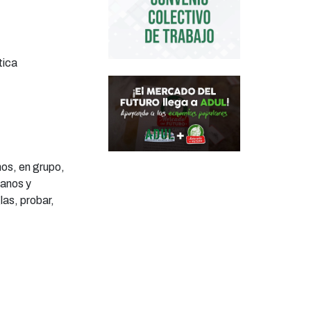
tica
mos, en grupo,
ianos y
las, probar,