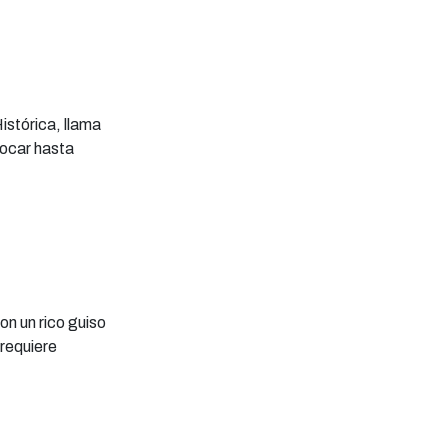
tórica, llama
ocar hasta
on un rico guiso
requiere