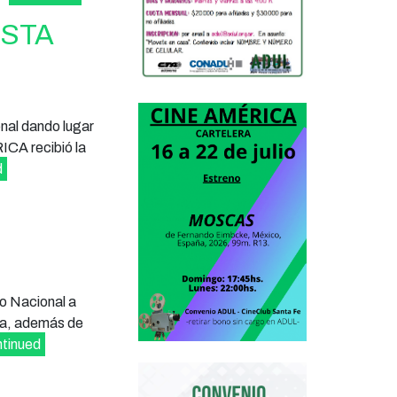
ESTA
nal dando lugar
ICA recibió la
d
no Nacional a
ora, además de
tinued