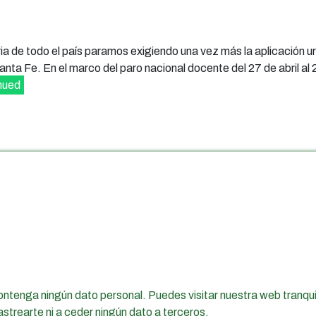
aria de todo el país paramos exigiendo una vez más la aplicación u
nta Fe. En el marco del paro nacional docente del 27 de abril al 
nued
Apellido
ADUL
adul@adul.org.ar
(0342) 4571244 - 5804997
ntenga ningún dato personal. Puedes visitar nuestra web tranq
Pasaje Martínez 2683
Santa Fe | Argentina
strearte ni a ceder ningún dato a terceros.