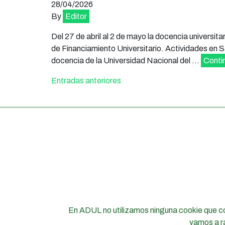
28/04/2026
By
Editor
Del 27 de abril al 2 de mayo la docencia universit
de Financiamiento Universitario. Actividades en Sa
docencia de la Universidad Nacional del …
Conti
Navegación de entradas
Entradas anteriores
CONTACTO
Nombre
*
Nombre
Correo
electrónico
*
En ADUL no utilizamos ninguna cookie que co
Mensaje
*
vamos a ra