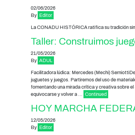
02/06/2026
By
Editor
La CONADU HISTÓRICA ratifica su tradición sindic
Taller: Construimos jueg
21/05/2026
By
ADUL
Facilitadora lúdica: Mercedes (Mechi) SerniottiDes
juguetes y juegos. Partiremos del uso de material
fomentando una mirada crítica y creativa sobre el
equivocarse y volver a …
Continued
HOY MARCHA FEDERA
12/05/2026
By
Editor