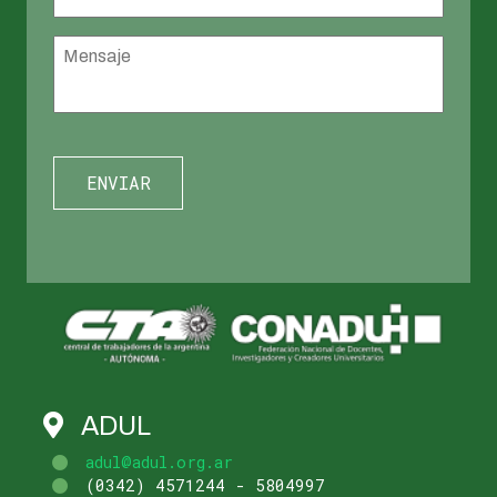
Mensaje
*
ADUL
adul@adul.org.ar
(0342) 4571244 - 5804997