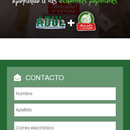
CONTACTO
Nombre
*
Nombr
Apellid
Correo
electrónico
*