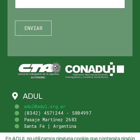
ADUL
adul@adul.org.ar
(0342) 4571244 - 5804997
Pasaje Martínez 2683
Santa Fe | Argentina
En ADUL no utilizamos ninguna cookie que contenga ningún