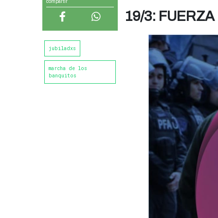
compartir
19/3: FUERZA
jubiladxs
marcha de los
banquitos