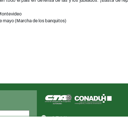
todo el país en defensa de las y los jubilados. ¡Basta de rep
 Montevideo
e mayo (Marcha de los banquitos)
Apellido
ADUL