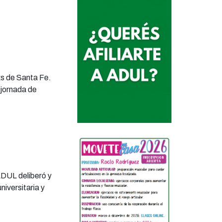
xs de Santa Fe.
 jornada de
ADUL deliberó y
niversitaria y