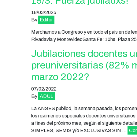
19/3: Fuerza jubiladxs!
18/03/2025
By
Editor
Marchamos a Congreso y en todo el país en defensa
Rivadavia y MontevideoSanta Fe: 10hs. Plaza 25
Jubilaciones docentes un
preuniversitarias (82% 
marzo 2022?
07/02/2022
By
ADUL
La ANSES publicó, la semana pasada, los porcent
los regímenes especiales docentes universitarios y
a fines del próximo mes, según el siguient
SIMPLES, SEMIS y/o EXCLUSIVAS SIN …
Con