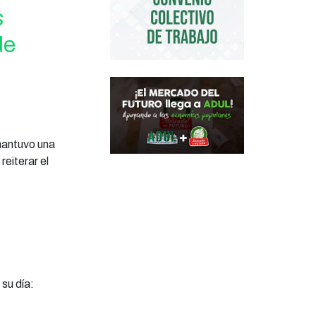
s
de
mantuvo una
reiterar el
su día: