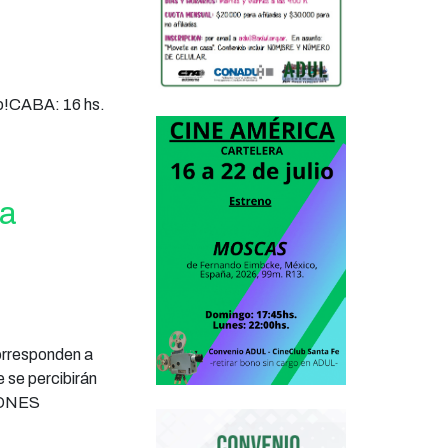
lo!CABA: 16 hs.
ra
orresponden a
e se percibirán
IONES