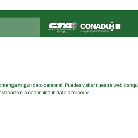
Apellido
ADUL
adul@adul.org.ar
(0342) 4571244 - 5804997
Pasaje Martínez 2683
Santa Fe | Argentina
ntenga ningún dato personal. Puedes visitar nuestra web tranq
strearte ni a ceder ningún dato a terceros.