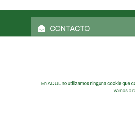
CONTACTO
Nombre
*
Nombre
Correo
electrónico
*
Mensaje
*
En ADUL no utilizamos ninguna cookie que co
vamos a ra