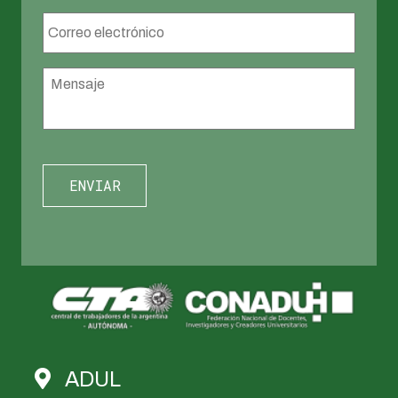
Correo
electrónico
*
Mensaje
*
ADUL