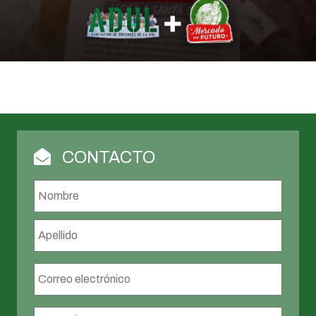
CONTACTO
Nombre
*
Nombr
Apellid
Correo
electrónico
*
Mensaje
*